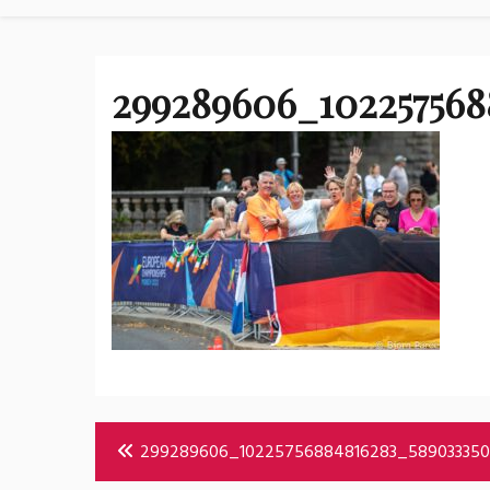
299289606_102257568
Bericht
299289606_10225756884816283_589033350
navigatie