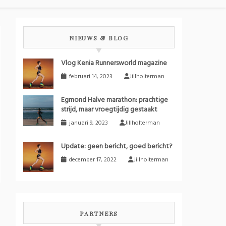
NIEUWS & BLOG
430_n
Vlog Kenia Runnersworld magazine
februari 14, 2023
Jillholterman
Egmond Halve marathon: prachtige
strijd, maar vroegtijdig gestaakt
januari 9, 2023
Jillholterman
Update: geen bericht, goed bericht?
december 17, 2022
Jillholterman
PARTNERS