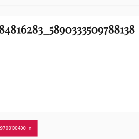
84816283_5890333509788138
9788138430_n