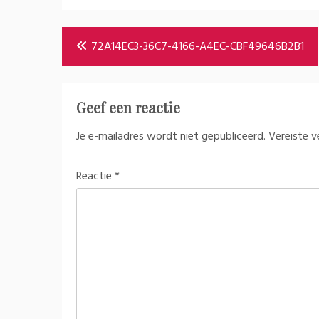
Bericht
72A14EC3-36C7-4166-A4EC-CBF49646B2B1
navigatie
Geef een reactie
Je e-mailadres wordt niet gepubliceerd.
Vereiste 
Reactie
*