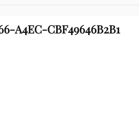
166-A4EC-CBF49646B2B1