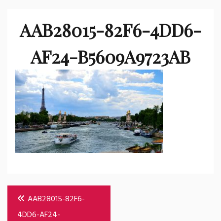
AAB28015-82F6-4DD6-
AF24-B5609A9723AB
Bericht
AAB28015-82F6-
navigatie
4DD6-AF24-