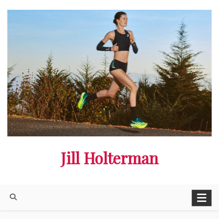
Ga
naar
de
inhoud
Jill Holterman