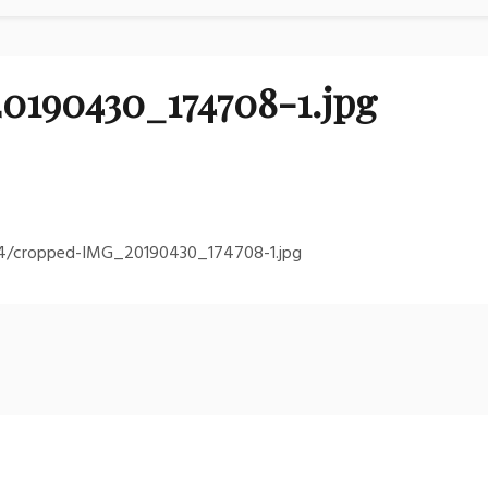
190430_174708-1.jpg
9/04/cropped-IMG_20190430_174708-1.jpg