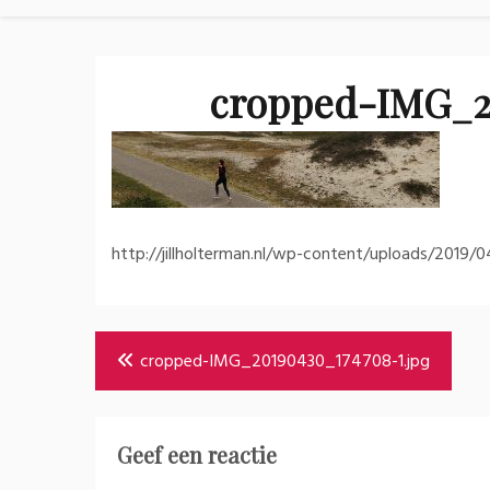
cropped-IMG_20
http://jillholterman.nl/wp-content/uploads/201
Bericht
cropped-IMG_20190430_174708-1.jpg
navigatie
Geef een reactie