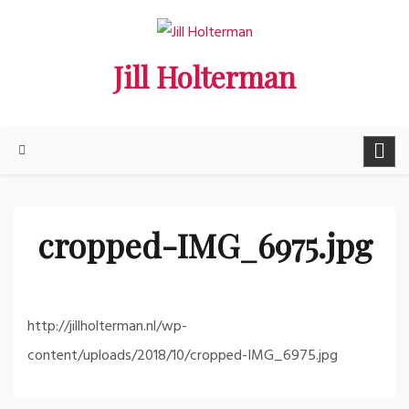
Ga
naar
Jill Holterman
de
inhoud
cropped-IMG_6975.jpg
http://jillholterman.nl/wp-
content/uploads/2018/10/cropped-IMG_6975.jpg