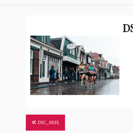
D
Bericht
DSC_9035
navigatie