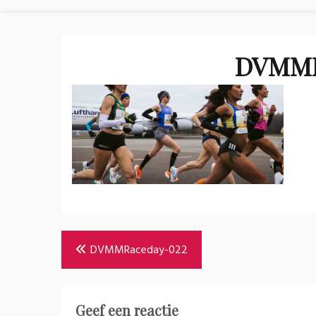
DVMMR
Bericht
DVMMRaceday-022
navigatie
Geef een reactie