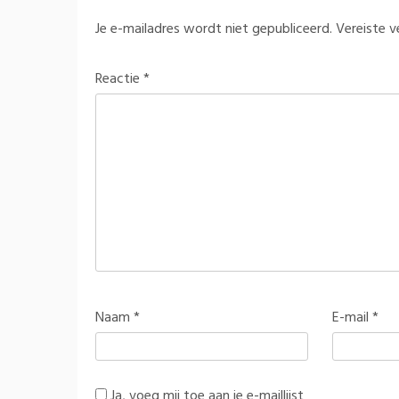
Je e-mailadres wordt niet gepubliceerd.
Vereiste 
Reactie
*
Naam
*
E-mail
*
Ja, voeg mij toe aan je e-maillijst