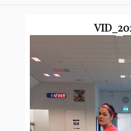
VID_202
Videospeler