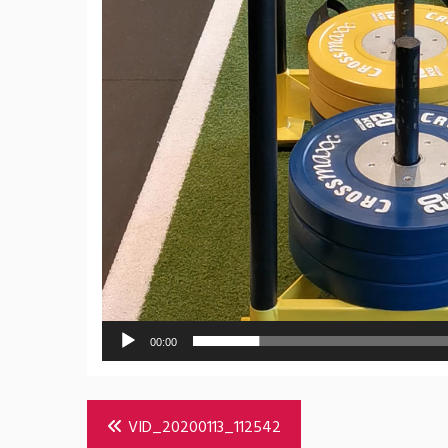
00:00
Bericht
VID_20200113_112542