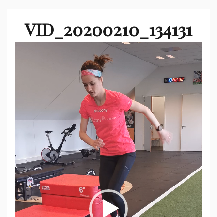
VID_20200210_134131
Videospeler