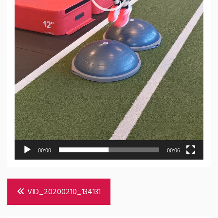
00:00
00:06
Bericht
VID_20200210_134131
navigatie