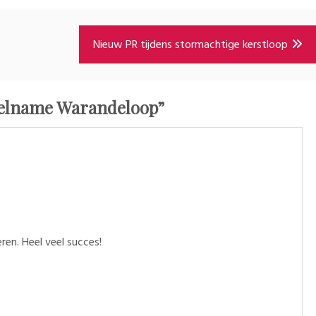
Nieuw PR tijdens stormachtige kerstloop
elname Warandeloop
”
ren. Heel veel succes!