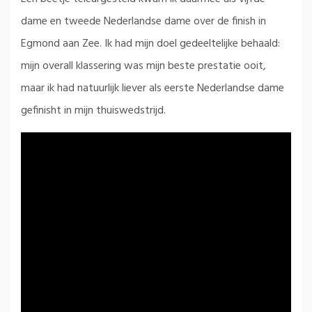
dame en tweede Nederlandse dame over de finish in
Egmond aan Zee. Ik had mijn doel gedeeltelijke behaald:
mijn overall klassering was mijn beste prestatie ooit,
maar ik had natuurlijk liever als eerste Nederlandse dame
gefinisht in mijn thuiswedstrijd.