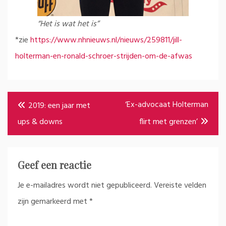
“Het is wat het is”
*zie
https://www.nhnieuws.nl/nieuws/259811/jill-
holterman-en-ronald-schroer-strijden-om-de-afwas
Bericht
‘Ex-advocaat Holterman
2019: een jaar met
navigatie
ups & downs
flirt met grenzen’
Geef een reactie
Je e-mailadres wordt niet gepubliceerd.
Vereiste velden
zijn gemarkeerd met
*