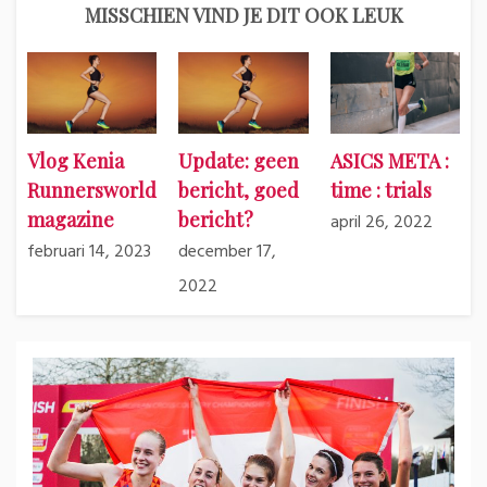
MISSCHIEN VIND JE DIT OOK LEUK
Vlog Kenia
Update: geen
ASICS META :
Runnersworld
bericht, goed
time : trials
magazine
bericht?
april 26, 2022
februari 14, 2023
december 17,
2022